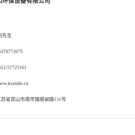
和环保设备有限公司
何先生
70772675
2-57725161
.ksxiuhe.cn
苏省昆山市周市镇顺昶路131号