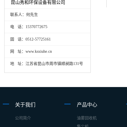
昆山秀和环保设备有限公司
联系人：何先生
电 话：15370772675
固 话：0512-57725161
网 址：www.ksxiuhe.cn
地 址：江苏省昆山市周市镇顺昶路131号
关于我们
产品中心
公司简介
油雾回收机
集尘机