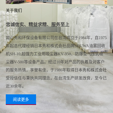
关于我们
忠诚信实、精益求精、服务至上
昆山秀和环保设备有限公司在台湾成立于1984年，自1975
年起总代理经销日本秀和株式会社品牌SHUWA油雾回收
机SH-10,超强力工业用吸尘器KV-950、防爆型气压式吸
尘器V-500等设备产品。经过10年对产品的执着及对客户
的服务热情，享誉有佳，于1986年取得日本秀和株式会社
受授信任与秉执共同理念，在台湾生产研发改良，至今已
近30余年。
阅读更多